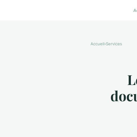
A
Accueil
›
Services
L
doc