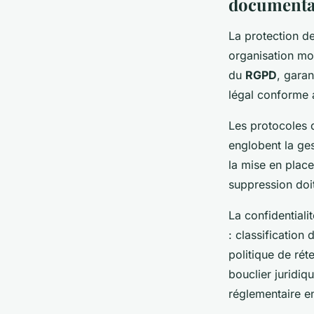
documenta
La protection d
organisation mo
du
RGPD
, garan
légal conforme 
Les protocoles d
englobent la ges
la mise en place
suppression doit
La confidential
: classification
politique de rét
bouclier juridiq
réglementaire 