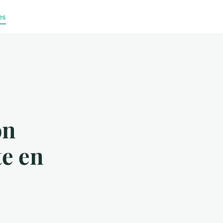
es
on
e en