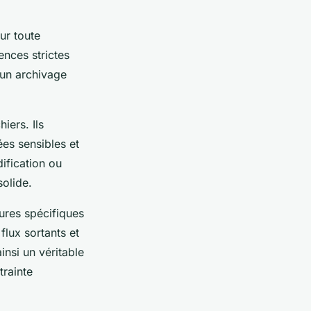
ur toute
nces strictes
r un archivage
iers. Ils
ées sensibles et
ification ou
solide.
ures spécifiques
flux sortants et
nsi un véritable
trainte