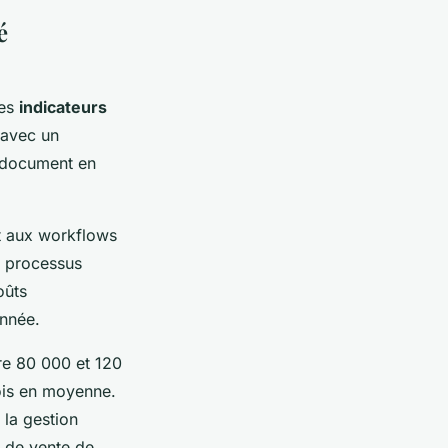
é
des
indicateurs
 avec un
n document en
et aux workflows
s processus
oûts
année.
re 80 000 et 120
ois en moyenne.
la gestion
s de vente de