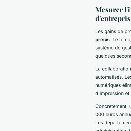
Mesurer l'i
d'entrepris
Les gains de pro
précis
. Le tem
système de gest
quelques second
La collaboratio
automatisés. Le
numériques élimi
d'impression et
Concrètement, u
000 euros annu
Les département
administrative,