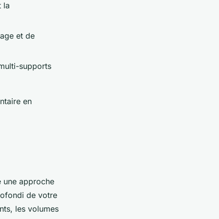
 la
vage et de
multi-supports
ntaire en
e une approche
ofondi de votre
ants, les volumes