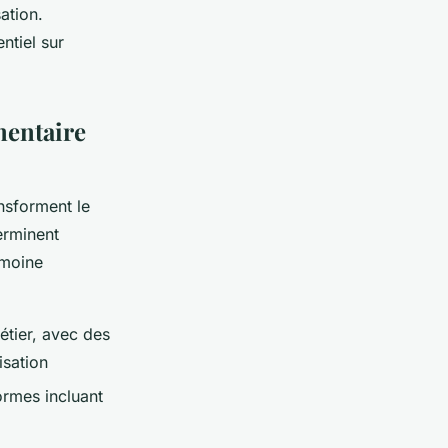
ation.
tiel sur
mentaire
nsforment le
erminent
imoine
étier, avec des
isation
rmes incluant