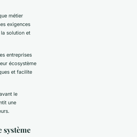
que métier
ses exigences
la solution et
es entreprises
 leur écosystème
ues et facilite
avant le
tit une
eurs.
re système