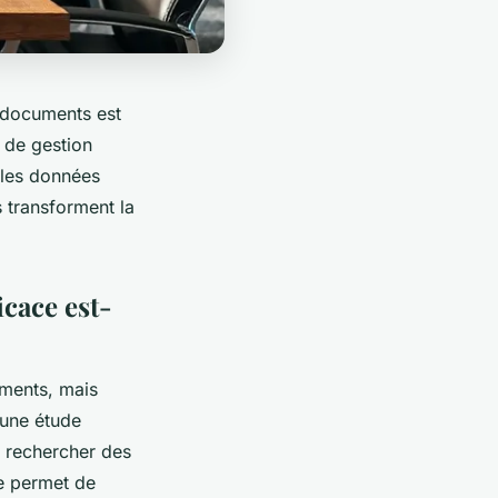
 documents est
n de gestion
e les données
s transforment la
cace est-
uments, mais
une étude
à rechercher des
e permet de