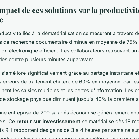
mpact de ces solutions sur la productivit
e
ductivité liés à la dématérialisation se mesurent à travers 
ps de recherche documentaire diminue en moyenne de 75%
ion électronique efficient. Les collaborateurs retrouvent u
es contre plusieurs minutes auparavant.
n s'améliore significativement grâce au partage instantané 
s erreurs de traitement chutent de 60% en moyenne, car le
nent les saisies multiples et les pertes d'information. Les c
 de stockage physique diminuent jusqu'à 40% la première 
ne entreprise de 200 salariés économise généralement ent
els. Ce
retour sur investissement
se matérialise dès 18 m
s RH rapportent des gains de 3 à 4 heures par semaine sur 
 tandis que les équipes commerciales accélèrent leurs cycle