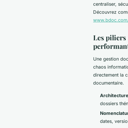
centraliser, séc
Découvrez comme
www.bdoc.com/g
Les pilier
performan
Une gestion docu
chaos informati
directement la c
documentaire.
Architecture
dossiers thém
Nomenclatu
dates, versio