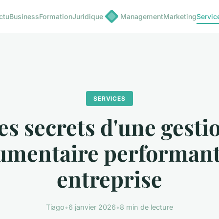
ctu
Business
Formation
Juridique
Management
Marketing
Servic
SERVICES
es secrets d'une gesti
umentaire performant
entreprise
Tiago
•
6 janvier 2026
•
8 min de lecture